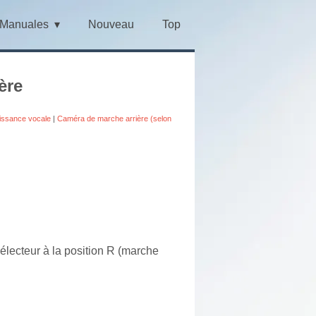
Manuales
Nouveau
Top
ère
aissance vocale
|
Caméra de marche arrière (selon
électeur à la position R (marche