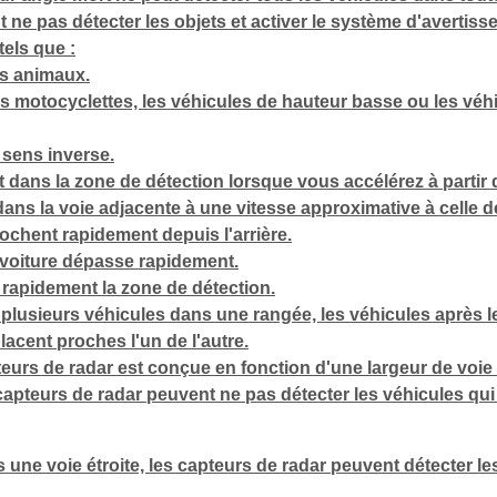
 ne pas détecter les objets et activer le système d'avertis
tels que :
es animaux.
es motocyclettes, les véhicules de hauteur basse ou les vé
 sens inverse.
 dans la zone de détection lorsque vous accélérez à partir d
ans la voie adjacente à une vitesse approximative à celle d
ochent rapidement depuis l'arrière.
 voiture dépasse rapidement.
 rapidement la zone de détection.
lusieurs véhicules dans une rangée, les véhicules après l
placent proches l'un de l'autre.
teurs de radar est conçue en fonction d'une largeur de voi
 capteurs de radar peuvent ne pas détecter les véhicules qu
ne voie étroite, les capteurs de radar peuvent détecter le