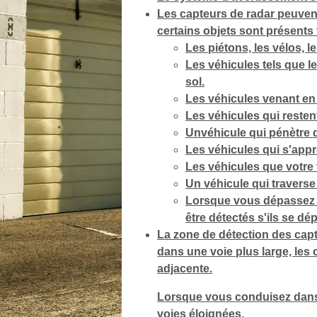
Les capteurs de radar peuvent
certains objets sont présents 
Les piétons, les vélos, l
Les véhicules tels que l
sol.
Les véhicules venant en
Les véhicules qui restent
Unvéhicule qui pénètre d
Les véhicules qui s'appr
Les véhicules que votre
Un véhicule qui traverse
Lorsque vous dépassez p
être détectés s'ils se dé
La zone de détection des cap
dans une voie plus large, les
adjacente.
Lorsque vous conduisez dans u
voies éloignées.