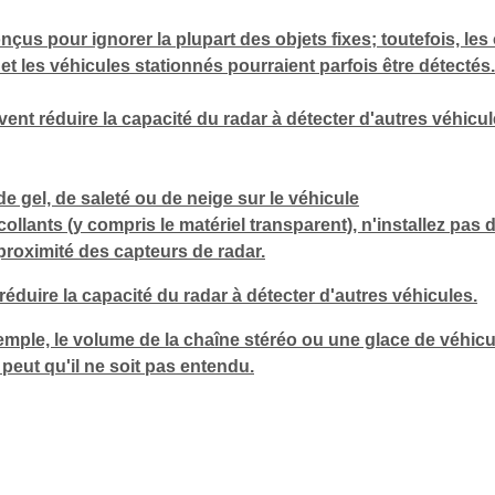
çus pour ignorer la plupart des objets fixes; toutefois, les 
e et les véhicules stationnés pourraient parfois être détectés
nt réduire la capacité du radar à détecter d'autres véhicul
e gel, de saleté ou de neige sur le véhicule
llants (y compris le matériel transparent), n'installez pas
 proximité des capteurs de radar.
éduire la capacité du radar à détecter d'autres véhicules.
xemple, le volume de la chaîne stéréo ou une glace de véhicu
e peut qu'il ne soit pas entendu.