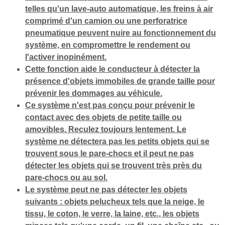
telles qu'un lave-auto automatique, les freins à air
comprimé d'un camion ou une perforatrice
pneumatique peuvent nuire au fonctionnement du
système, en compromettre le rendement ou
l'activer inopinément.
Cette fonction aide le conducteur à détecter la
présence d'objets immobiles de grande taille pour
prévenir les dommages au véhicule.
Ce système n'est pas conçu pour prévenir le
contact avec des objets de petite taille ou
amovibles. Reculez toujours lentement. Le
système ne détectera pas les petits objets qui se
trouvent sous le pare-chocs et il peut ne pas
détecter les objets qui se trouvent très près du
pare-chocs ou au sol.
Le système peut ne pas détecter les objets
suivants : objets pelucheux tels que la neige, le
tissu, le coton, le verre, la laine, etc., les objets