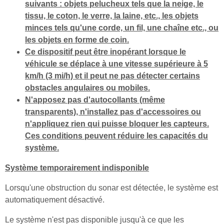
suivants : objets pelucheux tels que la neige, le
tissu, le coton, le verre, la laine, etc., les objets
minces tels qu'une corde, un fil, une chaîne etc., ou
les objets en forme de coin.
Ce dispositif peut être inopérant lorsque le
véhicule se déplace à une vitesse supérieure à 5
km/h (3 mi/h) et il peut ne pas détecter certains
obstacles angulaires ou mobiles.
N'apposez pas d'autocollants (même
transparents), n'installez pas d'accessoires ou
n'appliquez rien qui puisse bloquer les capteurs.
Ces conditions peuvent réduire les capacités du
système.
Système temporairement indisponible
Lorsqu'une obstruction du sonar est détectée, le système est
automatiquement désactivé.
Le système n'est pas disponible jusqu'à ce que les