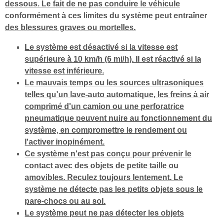
dessous. Le fait de ne pas conduire le véhicule
conformément à ces limites du système peut entraîner
des blessures graves ou mortelles.
Le système est désactivé si la vitesse est
supérieure à 10 km/h (6 mi/h). Il est réactivé si la
vitesse est inférieure.
Le mauvais temps ou les sources ultrasoniques
telles qu'un lave-auto automatique, les freins à air
comprimé d'un camion ou une perforatrice
pneumatique peuvent nuire au fonctionnement du
système, en compromettre le rendement ou
l'activer inopinément.
Ce système n'est pas conçu pour prévenir le
contact avec des objets de petite taille ou
amovibles. Reculez toujours lentement. Le
système ne détecte pas les petits objets sous le
pare-chocs ou au sol.
Le système peut ne pas détecter les objets