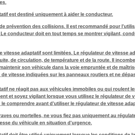
es.
atif est destiné uniquement à aider le conducteur.
f de prévention des collisions. Il est recommandé pour l'utili
 Le conducteur doit en tout temps se montrer vigilant, con
 vitesse adaptatif sont limitées. Le régulateur de vitesse a
ite, de circulation, de température et de la route. Il incomb
intenir son véhicule dans la voie empruntée et de maîtris
s de vitesse indiquées sur les panneaux routiers et ne dépa
atif ne réagit pas aux véhicules immobiles ou qui roulent l
et soyez vigilant lorsque vous utilisez le régulateur de vit
e comprendre avant d'utiliser le régulateur de vitesse adapt
raves ou mortelles, ne vous fiez pas uniquement au régulate
tesse du véhicule en situation d'urgence.
tif doit être utilisé uniquement lorsque les conditions de la 