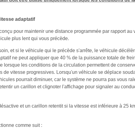
tesse adaptatif
t conçu pour maintenir une distance programmée par rapport au 
hicule plus lent qui vous précède.
oin, et si le véhicule qui le précède s'arrête, le véhicule décélè
aptatif ne peut appliquer que 40 % de la puissance totale de fre
 que lorsque les conditions de la circulation permettent de conser
ns de vitesse progressives. Lorsqu'un véhicule se déplace soudai
hicules pourrait diminuer, car le système ne pourra pas vous ra
 retentir un carillon et clignoter l'affichage pour signaler au co
ésactive et un carillon retentit si la vitesse est inférieure à 25 
ctionne comme suit :