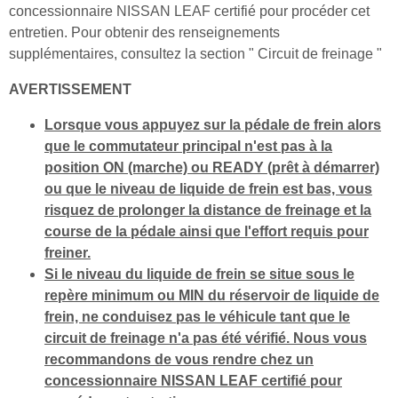
concessionnaire NISSAN LEAF certifié pour procéder cet
entretien. Pour obtenir des renseignements
supplémentaires, consultez la section " Circuit de freinage "
AVERTISSEMENT
Lorsque vous appuyez sur la pédale de frein alors
que le commutateur principal n'est pas à la
position ON (marche) ou READY (prêt à démarrer)
ou que le niveau de liquide de frein est bas, vous
risquez de prolonger la distance de freinage et la
course de la pédale ainsi que l'effort requis pour
freiner.
Si le niveau du liquide de frein se situe sous le
repère minimum ou MIN du réservoir de liquide de
frein, ne conduisez pas le véhicule tant que le
circuit de freinage n'a pas été vérifié. Nous vous
recommandons de vous rendre chez un
concessionnaire NISSAN LEAF certifié pour