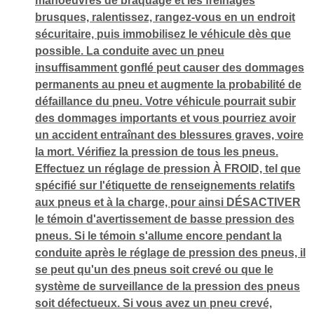
manoeuvres de braquage et les freinages
brusques, ralentissez, rangez-vous en un endroit
sécuritaire, puis immobilisez le véhicule dès que
possible. La conduite avec un pneu
insuffisamment gonflé peut causer des dommages
permanents au pneu et augmente la probabilité de
défaillance du pneu. Votre véhicule pourrait subir
des dommages importants et vous pourriez avoir
un accident entraînant des blessures graves, voire
la mort. Vérifiez la pression de tous les pneus.
Effectuez un réglage de pression À FROID, tel que
spécifié sur l'étiquette de renseignements relatifs
aux pneus et à la charge, pour ainsi DÉSACTIVER
le témoin d'avertissement de basse pression des
pneus. Si le témoin s'allume encore pendant la
conduite après le réglage de pression des pneus, il
se peut qu'un des pneus soit crevé ou que le
système de surveillance de la pression des pneus
soit défectueux. Si vous avez un pneu crevé,